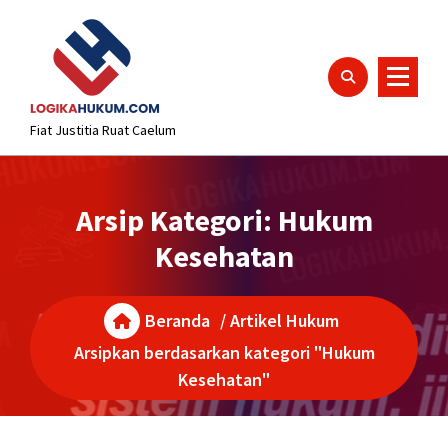
Lewati
content
ke
konten
Fiat Justitia Ruat Caelum
Arsip Kategori: Hukum
Kesehatan
Beranda
/
Artikel Hukum
Arsipkan berdasarkan kategori "Hukum
Kesehatan"