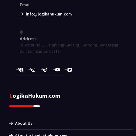
Email
info@logikahukum.com
Address
Jl. Aster No. 1, Lengkong Gudang, Serpong, Tangerang
Selatan, Banten 15311
LogikaHukum.com
About Us
Struktur LogikaHukum.com