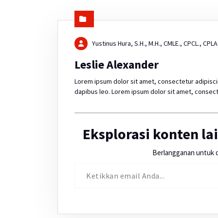
Yustinus Hura, S.H., M.H., CMLE., CPCL., CPLA
Leslie Alexander
Lorem ipsum dolor sit amet, consectetur adipiscing 
dapibus leo. Lorem ipsum dolor sit amet, consecte
Eksplorasi konten l
Berlangganan untuk d
Ketikkan email Anda...