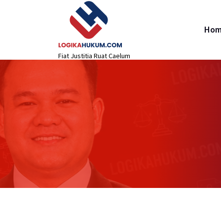
Lewati
content
ke
konten
Ho
Fiat Justitia Ruat Caelum