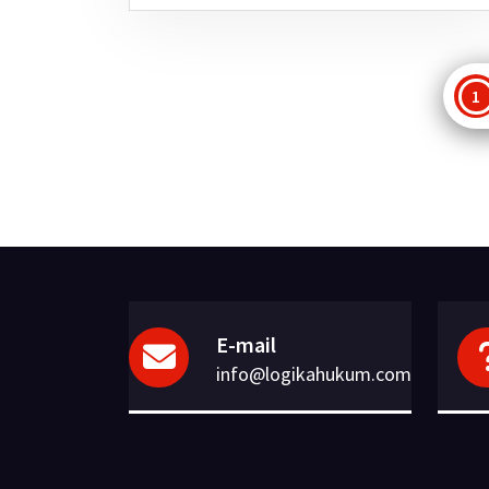
P
1
p
E-mail
info@logikahukum.com