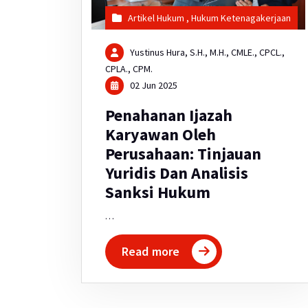
Artikel Hukum
,
Hukum Ketenagakerjaan
Yustinus Hura, S.H., M.H., CMLE., CPCL.,
CPLA., CPM.
02 Jun 2025
Penahanan Ijazah
Karyawan Oleh
Perusahaan: Tinjauan
Yuridis Dan Analisis
Sanksi Hukum
…
Read more