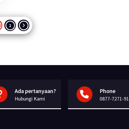
aginasi
2
os
Ada pertanyaan?
Phone
Hubungi Kami
0877-7271-9