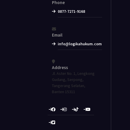
Phone
0877-7271-9168
Email
info@logikahukum.com
Address
Jl. Aster No. 1, Lengkong
Gudang, Serpong,
Tangerang Selatan,
Banten 15311