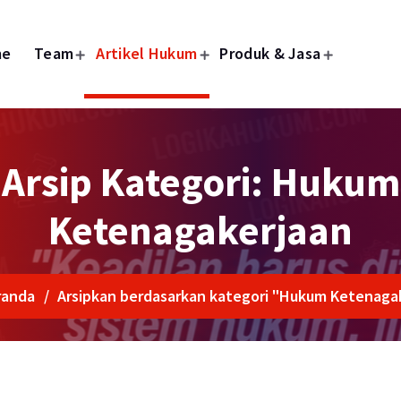
me
Team
Artikel Hukum
Produk & Jasa
Arsip Kategori: Hukum
Ketenagakerjaan
randa
/
Arsipkan berdasarkan kategori "Hukum Ketenaga