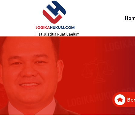
Lewati
content
ke
konten
Ho
Fiat Justitia Ruat Caelum
Be