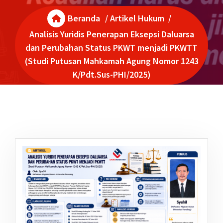
Beranda
/
Artikel Hukum
/
Analisis Yuridis Penerapan Eksepsi Daluarsa
dan Perubahan Status PKWT menjadi PKWTT
(Studi Putusan Mahkamah Agung Nomor 1243
K/Pdt.Sus-PHI/2025)