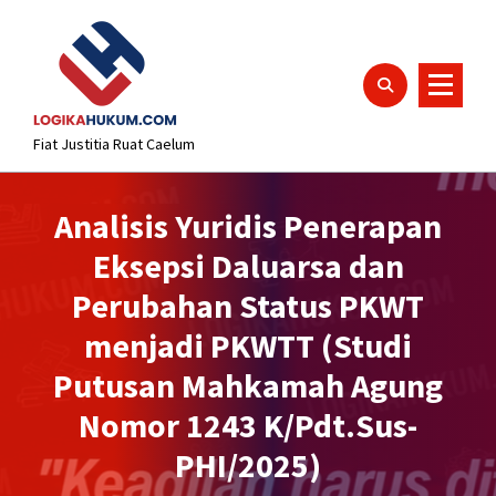
Lewati
content
ke
konten
Fiat Justitia Ruat Caelum
Analisis Yuridis Penerapan
Eksepsi Daluarsa dan
Perubahan Status PKWT
menjadi PKWTT (Studi
Putusan Mahkamah Agung
Nomor 1243 K/Pdt.Sus-
PHI/2025)