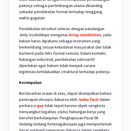
pekerja sebagai pertimbangan utama dibanding
sekadar pendekatan formal terhadap tenggang
waktu gugatan.
Pendekatan tersebut selaras dengan pandangan
Jimly Asshiddiqie mengenai
living constitution
, yaitu
hukum harus dipahami sebagai instrumen yang
berkembang sesuai kebutuhan masyarakat dan tidak
berhenti pada teks formal semata. Dalam konteks
hubungan industrial, pendekatan substantif
diperlukan agar hukum tidak menjadi sarana
legitimasi ketidakadilan struktural terhadap pekerja.
Kesimpulan
Berdasarkan uraian di atas, dapat disimpulkan bahwa
penerapan eksepsi daluarsa oleh
Judex Facti
dalam
perkara
a quo
tidak tepat karena objek sengketa
menyangkut legalitas status hubungan kerja yang
bersifat berkelanjutan. Penghapusan Pasal 96
Undang-Undang Ketenagakerjaan juga memperlemah
dasar normatif penerapan daluarsa dalam sengketa