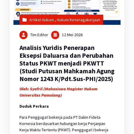
Artikel Hukum
,
Hukum Ketenagakerjaan
Tim Editor
12 Mei 2026
Analisis Yuridis Penerapan
Eksepsi Daluarsa dan Perubahan
Status PKWT menjadi PKWTT
(Studi Putusan Mahkamah Agung
Nomor 1243 K/Pdt.Sus-PHI/2025)
Oleh: Syafril (Mahasiswa Magister Hukum
Universitas Pamulang)
Duduk Perkara
Para Penggugat bekerja pada PT Dalim Fideta
Kornesia berdasarkan hubungan kerja Perjanjian
Kerja Waktu Tertentu (PKWT). Penggugat I bekerja