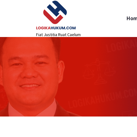
Lewati
content
ke
konten
Ho
Fiat Justitia Ruat Caelum