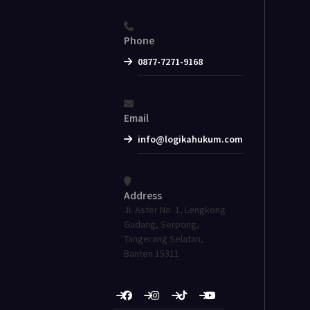
Phone
0877-7271-9168
Email
info@logikahukum.com
Address
Jl. Aster No. 1, Lengkong
Gudang, Serpong,
Tangerang Selatan,
Banten 15311