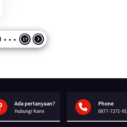
…
nasi
17
Ada pertanyaan?
Phone
Hubungi Kami
0877-7271-9