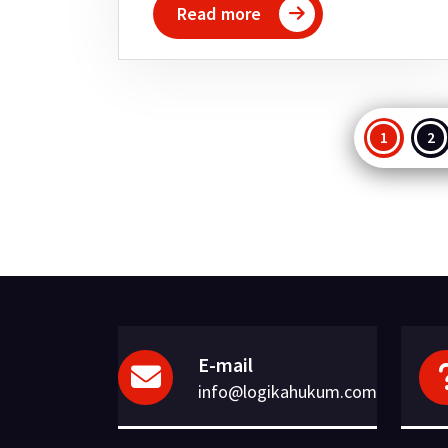
Read more
Pagi
1
2
pos
E-mail
info@logikahukum.com