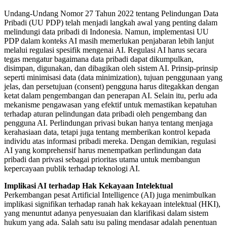
Undang-Undang Nomor 27 Tahun 2022 tentang Pelindungan Data
Pribadi (UU PDP) telah menjadi langkah awal yang penting dalam
melindungi data pribadi di Indonesia. Namun, implementasi UU
PDP dalam konteks AI masih memerlukan penjabaran lebih lanjut
melalui regulasi spesifik mengenai AI. Regulasi AI harus secara
tegas mengatur bagaimana data pribadi dapat dikumpulkan,
disimpan, digunakan, dan dibagikan oleh sistem AI. Prinsip-prinsip
seperti minimisasi data (data minimization), tujuan penggunaan yang
jelas, dan persetujuan (consent) pengguna harus ditegakkan dengan
ketat dalam pengembangan dan penerapan AI. Selain itu, perlu ada
mekanisme pengawasan yang efektif untuk memastikan kepatuhan
terhadap aturan pelindungan data pribadi oleh pengembang dan
pengguna AI. Perlindungan privasi bukan hanya tentang menjaga
kerahasiaan data, tetapi juga tentang memberikan kontrol kepada
individu atas informasi pribadi mereka. Dengan demikian, regulasi
AI yang komprehensif harus menempatkan perlindungan data
pribadi dan privasi sebagai prioritas utama untuk membangun
kepercayaan publik terhadap teknologi AI.
Implikasi AI terhadap Hak Kekayaan Intelektual
Perkembangan pesat Artificial Intelligence (AI) juga menimbulkan
implikasi signifikan terhadap ranah hak kekayaan intelektual (HKI),
yang menuntut adanya penyesuaian dan klarifikasi dalam sistem
hukum yang ada. Salah satu isu paling mendasar adalah penentuan