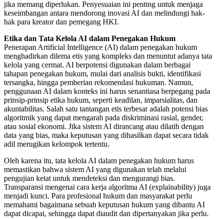
jika memang diperlukan. Penyesuaian ini penting untuk menjaga
keseimbangan antara mendorong inovasi AI dan melindungi hak-
hak para kreator dan pemegang HKI.
Etika dan Tata Kelola AI dalam Penegakan Hukum
Penerapan Artificial Intelligence (AI) dalam penegakan hukum
menghadirkan dilema etis yang kompleks dan menuntut adanya tata
kelola yang cermat. AI berpotensi digunakan dalam berbagai
tahapan penegakan hukum, mulai dari analisis bukti, identifikasi
tersangka, hingga pemberian rekomendasi hukuman. Namun,
penggunaan AI dalam konteks ini harus senantiasa berpegang pada
prinsip-prinsip etika hukum, seperti keadilan, imparsialitas, dan
akuntabilitas. Salah satu tantangan etis terbesar adalah potensi bias
algoritmik yang dapat mengarah pada diskriminasi rasial, gender,
atau sosial ekonomi. Jika sistem AI dirancang atau dilatih dengan
data yang bias, maka keputusan yang dihasilkan dapat secara tidak
adil merugikan kelompok tertentu.
Oleh karena itu, tata kelola AI dalam penegakan hukum harus
memastikan bahwa sistem AI yang digunakan telah melalui
pengujian ketat untuk mendeteksi dan mengurangi bias.
Transparansi mengenai cara kerja algoritma AI (explainability) juga
menjadi kunci. Para profesional hukum dan masyarakat perlu
memahami bagaimana sebuah keputusan hukum yang dibantu AI
dapat dicapai, sehingga dapat diaudit dan dipertanyakan jika perlu.