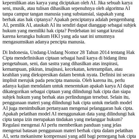
kepemilikan atas karya yang diciptakan oleh AI. Jika sebuah karya
seni, musik, atau tulisan dihasilkan sepenuhnya oleh algoritma AI
tanpa campur tangan manusia yang substansial, siapakah yang
berhak atas hak ciptanya? Apakah penciptanya adalah pengembang
AI, pemilik AI, ataukah AI itu sendiri dapat dianggap sebagai subjek
hukum yang memiliki hak cipta? Perdebatan ini sangat krusial
karena kerangka hukum HKI yang ada saat ini umumnya
mengasumsikan adanya pencipta manusia.
Di Indonesia, Undang-Undang Nomor 28 Tahun 2014 tentang Hak
Cipta mendefinisikan ciptaan sebagai hasil karya di bidang ilmu
pengetahuan, seni, dan sastra yang dihasilkan atas inspirasi,
kemampuan, pikiran, imajinasi, kecekatan, keterampilan, atau
keahlian yang diekspresikan dalam bentuk nyata. Definisi ini secara
implisit merujuk pada pencipta manusia. Oleh karena itu, perlu
adanya kajian mendalam untuk menentukan apakah karya AI dapat
dikategorikan sebagai ciptaan yang dilindungi hak cipta dan siapa
subjek hukum yang berhak atas perlindungan tersebut. Selain itu,
penggunaan materi yang dilindungi hak cipta untuk melatih model
AI juga menimbulkan pertanyaan mengenai pelanggaran hak cipta.
Apakah pelatihan model AI menggunakan data yang dilindungi hak
cipta tanpa izin merupakan tindakan yang melanggar hukum?
Regulasi mengenai AI perlu memberikan panduan yang jelas
mengenai batasan penggunaan materi berhak cipta dalam pelatihan
AI, serta mekanisme kompensasi yang adil bagi pemegang hak cipta