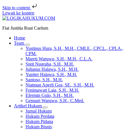
Skip to content
Lewati ke konten
Fiat Justitia Ruat Caelum
Home
Team
Yustinus Hura, S.H., M.H., CMLE., CPCL., CPLA.,
CPM.
Mareti Waruwu, S.H., M.H., C.L.A.
Sigit Nugraha, S.H., M.H.
Julianus Halawa, S.H., M.H.
Yupiter Halawa, S.H., M.H.
Santoso, S.H., M.H.
Niatman Aperli Gea, SE., S.H., M.H.
Fenimawati Laia, S.H., M.H.
Efermin Gulo, S.H., M.H.
Genuari Waruwu, S.H., C.Med.
Artikel Hukum
Jurnal Hukum
Hukum Perdata
Hukum Pidana
Hukum Bisnis