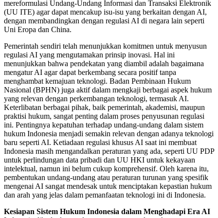
mereformulasi Undang-Undang Informasi dan Transaksi Elektronik
(UU ITE) agar dapat mencakup isu-isu yang berkaitan dengan AI,
dengan membandingkan dengan regulasi AI di negara lain seperti
Uni Eropa dan China.
Pemerintah sendiri telah menunjukkan komitmen untuk menyusun
regulasi AI yang mengutamakan prinsip inovasi. Hal ini
menunjukkan bahwa pendekatan yang diambil adalah bagaimana
mengatur AI agar dapat berkembang secara positif tanpa
menghambat kemajuan teknologi. Badan Pembinaan Hukum
Nasional (BPHN) juga aktif dalam mengkaji berbagai aspek hukum
yang relevan dengan perkembangan teknologi, termasuk AI.
Keterlibatan berbagai pihak, baik pemerintah, akademisi, maupun
praktisi hukum, sangat penting dalam proses penyusunan regulasi
ini. Pentingnya kepatuhan terhadap undang-undang dalam sistem
hukum Indonesia menjadi semakin relevan dengan adanya teknologi
baru seperti AI. Ketiadaan regulasi khusus AI saat ini membuat
Indonesia masih mengandalkan peraturan yang ada, seperti UU PDP
untuk perlindungan data pribadi dan UU HKI untuk kekayaan
intelektual, namun ini belum cukup komprehensif. Oleh karena itu,
pembentukan undang-undang atau peraturan turunan yang spesifik
mengenai AI sangat mendesak untuk menciptakan kepastian hukum
dan arah yang jelas dalam pemanfaatan teknologi ini di Indonesia.
Kesiapan Sistem Hukum Indonesia dalam Menghadapi Era AI