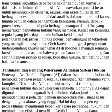
transformasi signifikan di berbagai sektor kehidupan, termasuk
dalam sistem hukum di Indonesia. AI menawarkan potensi besar
untuk meningkatkan efisiensi, akurasi, dan aksesibilitas dalam
berbagai proses hukum, mulai dari analisis dokumen, prediksi kasus,
hingga bantuan dalam pengambilan keputusan. Namun, di balik
potensi tersebut, muncul pula berbagai tantangan dan risiko yang
memerlukan pengaturan hukum yang memadai. Ketiadaan kerangka
regulasi yang jelas dapat menimbulkan ketidakpastian hukum,
pelanggaran hak privasi, hingga potensi penyalahgunaan teknologi
yang merugikan masyarakat. Oleh karena itu, urgensi penyusunan
undang-undang khusus mengenai AI di Indonesia menjadi semakin
krusial untuk memastikan bahwa pemanfaatan teknologi ini berjalan
seiring dengan prinsip keadilan, kepastian hukum, dan perlindungan
hak asasi manusia.
Tantangan dan Peluang Penerapan AI dalam Sistem Hukum
Penerapan Artificial Intelligence (AI) dalam sistem hukum Indonesia
membuka berbagai peluang sekaligus menghadirkan tantangan yang
kompleks. Di satu sisi, AI berpotensi merevolusi cara kerja
penegakan hukum dan penyelesaian sengketa. Contohnya, AI dapat
digunakan untuk menganalisis data hukum dalam jumlah besar,
mengidentifikasi pola, dan bahkan memprediksi hasil suatu kasus
dengan tingkat akurasi yang tinggi. Hal ini dapat mempercepat
proses litigasi, mengurangi beban kerja para profesional hukum, dan
meningkatkan efisiensi peradilan. Lebih lanjut, AI juga dapat