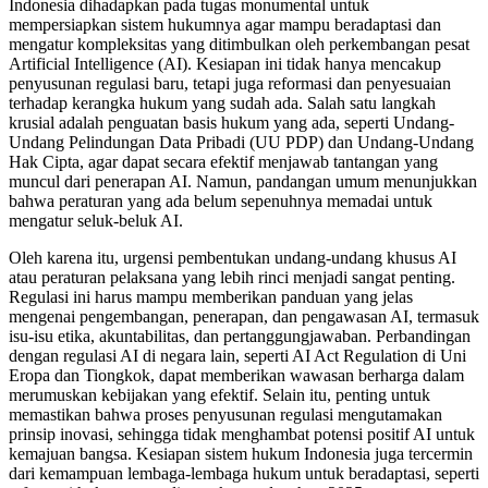
Indonesia dihadapkan pada tugas monumental untuk
mempersiapkan sistem hukumnya agar mampu beradaptasi dan
mengatur kompleksitas yang ditimbulkan oleh perkembangan pesat
Artificial Intelligence (AI). Kesiapan ini tidak hanya mencakup
penyusunan regulasi baru, tetapi juga reformasi dan penyesuaian
terhadap kerangka hukum yang sudah ada. Salah satu langkah
krusial adalah penguatan basis hukum yang ada, seperti Undang-
Undang Pelindungan Data Pribadi (UU PDP) dan Undang-Undang
Hak Cipta, agar dapat secara efektif menjawab tantangan yang
muncul dari penerapan AI. Namun, pandangan umum menunjukkan
bahwa peraturan yang ada belum sepenuhnya memadai untuk
mengatur seluk-beluk AI.
Oleh karena itu, urgensi pembentukan undang-undang khusus AI
atau peraturan pelaksana yang lebih rinci menjadi sangat penting.
Regulasi ini harus mampu memberikan panduan yang jelas
mengenai pengembangan, penerapan, dan pengawasan AI, termasuk
isu-isu etika, akuntabilitas, dan pertanggungjawaban. Perbandingan
dengan regulasi AI di negara lain, seperti AI Act Regulation di Uni
Eropa dan Tiongkok, dapat memberikan wawasan berharga dalam
merumuskan kebijakan yang efektif. Selain itu, penting untuk
memastikan bahwa proses penyusunan regulasi mengutamakan
prinsip inovasi, sehingga tidak menghambat potensi positif AI untuk
kemajuan bangsa. Kesiapan sistem hukum Indonesia juga tercermin
dari kemampuan lembaga-lembaga hukum untuk beradaptasi, seperti