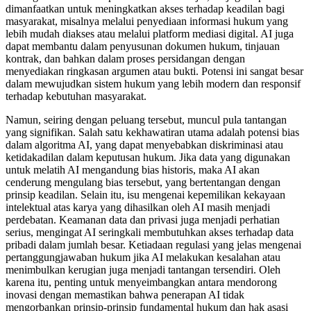
dimanfaatkan untuk meningkatkan akses terhadap keadilan bagi
masyarakat, misalnya melalui penyediaan informasi hukum yang
lebih mudah diakses atau melalui platform mediasi digital. AI juga
dapat membantu dalam penyusunan dokumen hukum, tinjauan
kontrak, dan bahkan dalam proses persidangan dengan
menyediakan ringkasan argumen atau bukti. Potensi ini sangat besar
dalam mewujudkan sistem hukum yang lebih modern dan responsif
terhadap kebutuhan masyarakat.
Namun, seiring dengan peluang tersebut, muncul pula tantangan
yang signifikan. Salah satu kekhawatiran utama adalah potensi bias
dalam algoritma AI, yang dapat menyebabkan diskriminasi atau
ketidakadilan dalam keputusan hukum. Jika data yang digunakan
untuk melatih AI mengandung bias historis, maka AI akan
cenderung mengulang bias tersebut, yang bertentangan dengan
prinsip keadilan. Selain itu, isu mengenai kepemilikan kekayaan
intelektual atas karya yang dihasilkan oleh AI masih menjadi
perdebatan. Keamanan data dan privasi juga menjadi perhatian
serius, mengingat AI seringkali membutuhkan akses terhadap data
pribadi dalam jumlah besar. Ketiadaan regulasi yang jelas mengenai
pertanggungjawaban hukum jika AI melakukan kesalahan atau
menimbulkan kerugian juga menjadi tantangan tersendiri. Oleh
karena itu, penting untuk menyeimbangkan antara mendorong
inovasi dengan memastikan bahwa penerapan AI tidak
mengorbankan prinsip-prinsip fundamental hukum dan hak asasi