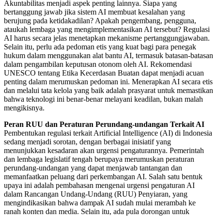
Akuntabilitas menjadi aspek penting lainnya. Siapa yang
bertanggung jawab jika sistem AI membuat kesalahan yang
berujung pada ketidakadilan? Apakah pengembang, pengguna,
ataukah lembaga yang mengimplementasikan AI tersebut? Regulasi
AI harus secara jelas menetapkan mekanisme pertanggungjawaban.
Selain itu, perlu ada pedoman etis yang kuat bagi para penegak
hukum dalam menggunakan alat bantu AI, termasuk batasan-batasan
dalam pengambilan keputusan otonom oleh AI. Rekomendasi
UNESCO tentang Etika Kecerdasan Buatan dapat menjadi acuan
penting dalam merumuskan pedoman ini. Menerapkan AI secara etis
dan melalui tata kelola yang baik adalah prasyarat untuk memastikan
bahwa teknologi ini benar-benar melayani keadilan, bukan malah
mengikisnya.
Peran RUU dan Peraturan Perundang-undangan Terkait AI
Pembentukan regulasi terkait Artificial Intelligence (AI) di Indonesia
sedang menjadi sorotan, dengan berbagai inisiatif yang
menunjukkan kesadaran akan urgensi pengaturannya. Pemerintah
dan lembaga legislatif tengah berupaya merumuskan peraturan
perundang-undangan yang dapat menjawab tantangan dan
memanfaatkan peluang dari perkembangan AI. Salah satu bentuk
upaya ini adalah pembahasan mengenai urgensi pengaturan AI
dalam Rancangan Undang-Undang (RUU) Penyiaran, yang
mengindikasikan bahwa dampak AI sudah mulai merambah ke
ranah konten dan media. Selain itu, ada pula dorongan untuk