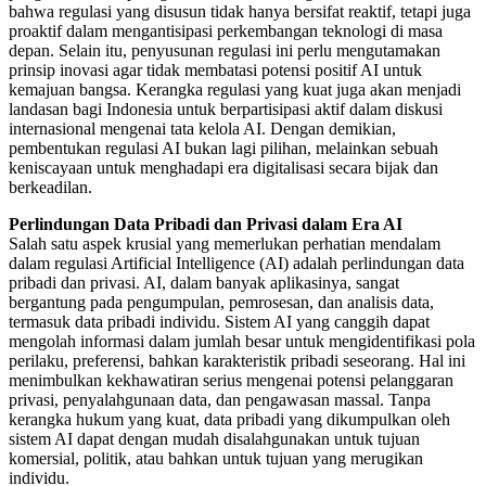
bahwa regulasi yang disusun tidak hanya bersifat reaktif, tetapi juga
proaktif dalam mengantisipasi perkembangan teknologi di masa
depan. Selain itu, penyusunan regulasi ini perlu mengutamakan
prinsip inovasi agar tidak membatasi potensi positif AI untuk
kemajuan bangsa. Kerangka regulasi yang kuat juga akan menjadi
landasan bagi Indonesia untuk berpartisipasi aktif dalam diskusi
internasional mengenai tata kelola AI. Dengan demikian,
pembentukan regulasi AI bukan lagi pilihan, melainkan sebuah
keniscayaan untuk menghadapi era digitalisasi secara bijak dan
berkeadilan.
Perlindungan Data Pribadi dan Privasi dalam Era AI
Salah satu aspek krusial yang memerlukan perhatian mendalam
dalam regulasi Artificial Intelligence (AI) adalah perlindungan data
pribadi dan privasi. AI, dalam banyak aplikasinya, sangat
bergantung pada pengumpulan, pemrosesan, dan analisis data,
termasuk data pribadi individu. Sistem AI yang canggih dapat
mengolah informasi dalam jumlah besar untuk mengidentifikasi pola
perilaku, preferensi, bahkan karakteristik pribadi seseorang. Hal ini
menimbulkan kekhawatiran serius mengenai potensi pelanggaran
privasi, penyalahgunaan data, dan pengawasan massal. Tanpa
kerangka hukum yang kuat, data pribadi yang dikumpulkan oleh
sistem AI dapat dengan mudah disalahgunakan untuk tujuan
komersial, politik, atau bahkan untuk tujuan yang merugikan
individu.