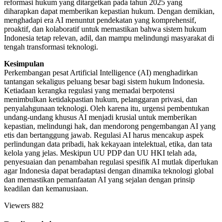
reformasi hukum yang ditargetkan pada tahun 2025 yang
diharapkan dapat memberikan kepastian hukum. Dengan demikian,
menghadapi era AI menuntut pendekatan yang komprehensif,
proaktif, dan kolaboratif untuk memastikan bahwa sistem hukum
Indonesia tetap relevan, adil, dan mampu melindungi masyarakat di
tengah transformasi teknologi.
Kesimpulan
Perkembangan pesat Artificial Intelligence (AI) menghadirkan
tantangan sekaligus peluang besar bagi sistem hukum Indonesia.
Ketiadaan kerangka regulasi yang memadai berpotensi
menimbulkan ketidakpastian hukum, pelanggaran privasi, dan
penyalahgunaan teknologi. Oleh karena itu, urgensi pembentukan
undang-undang khusus AI menjadi krusial untuk memberikan
kepastian, melindungi hak, dan mendorong pengembangan AI yang
etis dan bertanggung jawab. Regulasi AI harus mencakup aspek
perlindungan data pribadi, hak kekayaan intelektual, etika, dan tata
kelola yang jelas. Meskipun UU PDP dan UU HKI telah ada,
penyesuaian dan penambahan regulasi spesifik AI mutlak diperlukan
agar Indonesia dapat beradaptasi dengan dinamika teknologi global
dan memastikan pemanfaatan AI yang sejalan dengan prinsip
keadilan dan kemanusiaan.
Viewers
882