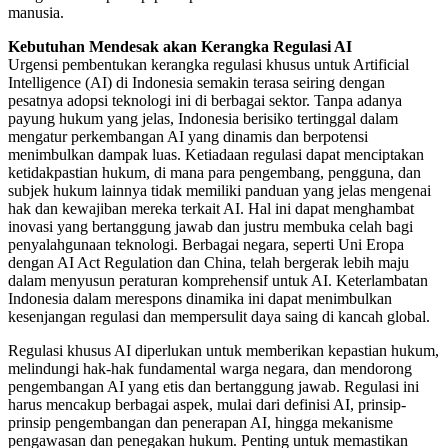
manusia.
Kebutuhan Mendesak akan Kerangka Regulasi AI
Urgensi pembentukan kerangka regulasi khusus untuk Artificial
Intelligence (AI) di Indonesia semakin terasa seiring dengan
pesatnya adopsi teknologi ini di berbagai sektor. Tanpa adanya
payung hukum yang jelas, Indonesia berisiko tertinggal dalam
mengatur perkembangan AI yang dinamis dan berpotensi
menimbulkan dampak luas. Ketiadaan regulasi dapat menciptakan
ketidakpastian hukum, di mana para pengembang, pengguna, dan
subjek hukum lainnya tidak memiliki panduan yang jelas mengenai
hak dan kewajiban mereka terkait AI. Hal ini dapat menghambat
inovasi yang bertanggung jawab dan justru membuka celah bagi
penyalahgunaan teknologi. Berbagai negara, seperti Uni Eropa
dengan AI Act Regulation dan China, telah bergerak lebih maju
dalam menyusun peraturan komprehensif untuk AI. Keterlambatan
Indonesia dalam merespons dinamika ini dapat menimbulkan
kesenjangan regulasi dan mempersulit daya saing di kancah global.
Regulasi khusus AI diperlukan untuk memberikan kepastian hukum,
melindungi hak-hak fundamental warga negara, dan mendorong
pengembangan AI yang etis dan bertanggung jawab. Regulasi ini
harus mencakup berbagai aspek, mulai dari definisi AI, prinsip-
prinsip pengembangan dan penerapan AI, hingga mekanisme
pengawasan dan penegakan hukum. Penting untuk memastikan