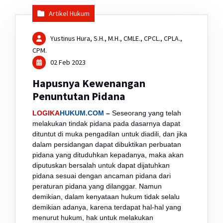
Artikel Hukum
Yustinus Hura, S.H., M.H., CMLE., CPCL., CPLA.,
CPM.
02 Feb 2023
Hapusnya Kewenangan
Penuntutan Pidana
LOGIKA
HUKUM.COM
–
Seseorang yang telah
melakukan tindak pidana pada dasarnya dapat
dituntut di muka pengadilan untuk diadili, dan jika
dalam persidangan dapat dibuktikan perbuatan
pidana yang dituduhkan kepadanya, maka akan
diputuskan bersalah untuk dapat dijatuhkan
pidana sesuai dengan ancaman pidana dari
peraturan pidana yang dilanggar. Namun
demikian, dalam kenyataan hukum tidak selalu
demikian adanya, karena terdapat hal-hal yang
menurut hukum, hak untuk melakukan