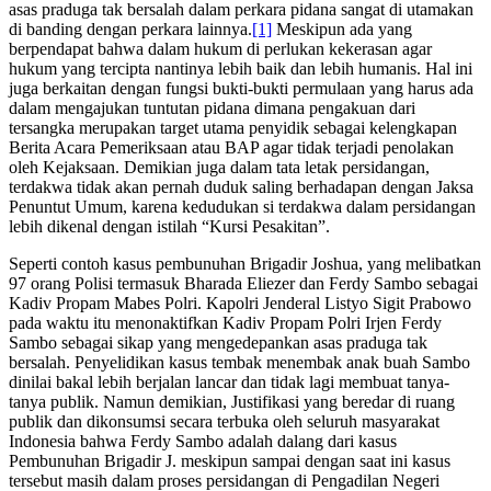
asas praduga tak bersalah dalam perkara pidana sangat di utamakan
di banding dengan perkara lainnya.
[1]
Meskipun ada yang
berpendapat bahwa dalam hukum di perlukan kekerasan agar
hukum yang tercipta nantinya lebih baik dan lebih humanis. Hal ini
juga berkaitan dengan fungsi bukti-bukti permulaan yang harus ada
dalam mengajukan tuntutan pidana dimana pengakuan dari
tersangka merupakan target utama penyidik sebagai kelengkapan
Berita Acara Pemeriksaan atau BAP agar tidak terjadi penolakan
oleh Kejaksaan. Demikian juga dalam tata letak persidangan,
terdakwa tidak akan pernah duduk saling berhadapan dengan Jaksa
Penuntut Umum, karena kedudukan si terdakwa dalam persidangan
lebih dikenal dengan istilah “Kursi Pesakitan”.
Seperti contoh kasus pembunuhan Brigadir Joshua, yang melibatkan
97 orang Polisi termasuk Bharada Eliezer dan Ferdy Sambo sebagai
Kadiv Propam Mabes Polri. Kapolri Jenderal Listyo Sigit Prabowo
pada waktu itu menonaktifkan Kadiv Propam Polri Irjen Ferdy
Sambo sebagai sikap yang mengedepankan asas praduga tak
bersalah. Penyelidikan kasus tembak menembak anak buah Sambo
dinilai bakal lebih berjalan lancar dan tidak lagi membuat tanya-
tanya publik. Namun demikian, Justifikasi yang beredar di ruang
publik dan dikonsumsi secara terbuka oleh seluruh masyarakat
Indonesia bahwa Ferdy Sambo adalah dalang dari kasus
Pembunuhan Brigadir J. meskipun sampai dengan saat ini kasus
tersebut masih dalam proses persidangan di Pengadilan Negeri