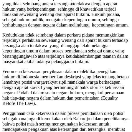
yang tidak seimbang antara tersangka/terdakwa dengan aparat
hukum yang berkepentingan, sehingga di khawatirkan terjadi
tindakan sewenang-wenang dari aparat hukum. Hukum pidana,
sebagai hukum publik, mengatur kepentingan umum, sehingga
berhubungan dengan negara dalam melindungi kepentingan umum.
Kedudukan tidak seimbang dalam perkara pidana memungkinkan
terjadinya perlakuan sewenang-wenang dari aparat hukum terhadap
tersangka atau terdakwa yang di anggap telah melanggar
kepentingan umum dalam proses pemidanaan sebagai orang yang
bertanggungjawab atas terjadinya ketidakseimbangan tatanan dalam
masyarakat akibat adanya pelanggaran hukum.
Fenomena kekerasan penyiksaan dalam dialektika penegakan
hukum di Indonesia memberikan deskripsi yang jelas tentang betapa
lemahnya posisi warga/rakyat sipil manakala warga berhadapan
dengan aparat koersif yang berlindung di balik otoritas kekuasaan
negara. Padahal dalam suatu negara hukum, mengakui persamaan
hak tiap-tiap negara dalam hukum dan pemerintahan (Equality
Before The Law).
Penggunaan cara kekerasan dalam proses pemidanaan oleh polisi
sebagaimana juga di kemukakan oleh Rahardjo dalam penelitiannya
bahwa polisi masih sering menggunakan kekerasan untuk
mendapatkan pengakuan atas keterangan dari tersangka, membuat