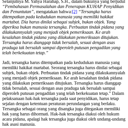
Selanjutnya M. Yahya Harahap, S.H., dalam bukunya yang berjudul
“Pembahasan Permasalahan dan Penerapan KUHAP Penyidikan
dan Penuntutan”
, mengatakan bahwa:
[2]
“Tersangka harus
ditempatkan pada kedudukan manusia yang memiliki hakikat
martabat. Dia harus dinilai sebagai subjek, bukan objek. Yang
diperiksa bukan manusia tersangka. Perbuatan tindak pidana yang
dilakukannyalah yang menjadi objek pemeriksaan. Ke arah
kesalahan tindak pidana yang dilakukan pemeriksaan ditujukan.
Tersangka harus dianggap tidak bersalah, sesuai dengan asas
praduga tak bersalah sampai diperoleh putusan pengadilan yang
telah berkekuatan tetap.”
Jadi, tersangka harus ditempatkan pada kedudukan manusia yang
memiliki hakikat martabat. Seorang tersangka harus dinilai sebagai
subjek, bukan objek. Perbuatan tindak pidana yang dilakukannyalah
yang menjadi objek pemeriksaan. Ke arah kesalahan tindak pidana
yang dilakukan pemeriksaan ditujukan. Tersangka harus dianggap
tidak bersalah, sesuai dengan asas praduga tak bersalah sampai
diperoleh putusan pengadilan yang telah berkekuatan tetap.” Dalam
pelaksanaan hak-hak tersangka pada saat penyidikan, harus tetap
sejalan dengan ketentuan peraturan perundangan yang berlaku.
Tersangka sebagai orang yang disangka juga ditegaskan memiliki
hak yang harus dihormati. Hak-hak tersangka diakui oleh hukum
acara pidana, apalagi hak tersangka juga diakui oleh undang-undang
hak asasi manusia.