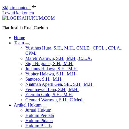
Skip to content
Lewati ke konten
Fiat Justitia Ruat Caelum
Home
Team
Yustinus Hura, S.H., M.H., CMLE., CPCL., CPLA.,
CPM.
Mareti Waruwu, S.H., M.H., C.L.A.
Sigit Nugraha, S.H., M.H.
Julianus Halawa, S.H., M.H.
Yupiter Halawa, S.H., M.H.
Santoso, S.H., M.H.
Niatman Aperli Gea, SE., S.H., M.H.
Fenimawati Laia, S.H., M.H.
Efermin Gulo, S.H., M.H.
Genuari Waruwu, S.H., C.Med.
Artikel Hukum
Jurnal Hukum
Hukum Perdata
Hukum Pidana
Hukum Bisnis