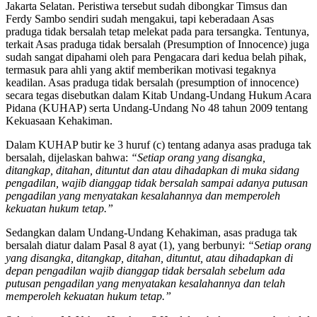
Jakarta Selatan. Peristiwa tersebut sudah dibongkar Timsus dan
Ferdy Sambo sendiri sudah mengakui, tapi keberadaan Asas
praduga tidak bersalah tetap melekat pada para tersangka. Tentunya,
terkait Asas praduga tidak bersalah (Presumption of Innocence) juga
sudah sangat dipahami oleh para Pengacara dari kedua belah pihak,
termasuk para ahli yang aktif memberikan motivasi tegaknya
keadilan. Asas praduga tidak bersalah (presumption of innocence)
secara tegas disebutkan dalam Kitab Undang-Undang Hukum Acara
Pidana (KUHAP) serta Undang-Undang No 48 tahun 2009 tentang
Kekuasaan Kehakiman.
Dalam KUHAP butir ke 3 huruf (c) tentang adanya asas praduga tak
bersalah, dijelaskan bahwa:
“Setiap orang yang disangka,
ditangkap, ditahan, dituntut dan atau dihadapkan di muka sidang
pengadilan, wajib dianggap tidak bersalah sampai adanya putusan
pengadilan yang menyatakan kesalahannya dan memperoleh
kekuatan hukum tetap.”
Sedangkan dalam Undang-Undang Kehakiman, asas praduga tak
bersalah diatur dalam Pasal 8 ayat (1), yang berbunyi:
“Setiap orang
yang disangka, ditangkap, ditahan, dituntut, atau dihadapkan di
depan pengadilan wajib dianggap tidak bersalah sebelum ada
putusan pengadilan yang menyatakan kesalahannya dan telah
memperoleh kekuatan hukum tetap.”