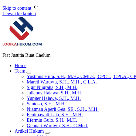
Skip to content
Lewati ke konten
Fiat Justitia Ruat Caelum
Home
Team
Yustinus Hura, S.H., M.H., CMLE., CPCL., CPLA., C
Mareti Waruwu, S.H., M.H., C.L.A.
Sigit Nugraha, S.H., M.H.
Julianus Halawa, S.H., M.H.
Yupiter Halawa, S.H., M.H.
Santoso, S.H., M.H.
Niatman Aperli Gea, SE., S.H., M.H.
Fenimawati Laia, S.H., M.H.
Efermin Gulo, S.H., M.H.
Genuari Waruwu, S.H., C.Med.
Artikel Hukum