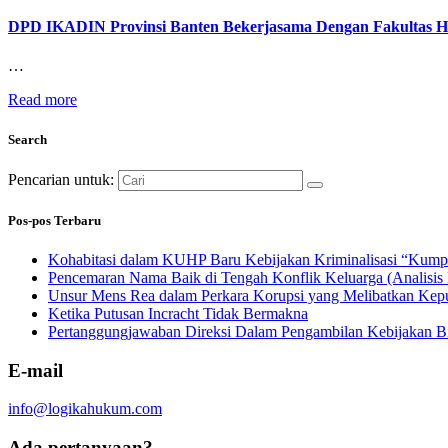
DPD IKADIN Provinsi Banten Bekerjasama Dengan Fakultas H
…
Read more
Search
Pencarian untuk:
Pos-pos Terbaru
Kohabitasi dalam KUHP Baru Kebijakan Kriminalisasi “Kumpu
Pencemaran Nama Baik di Tengah Konflik Keluarga (Analisis
Unsur Mens Rea dalam Perkara Korupsi yang Melibatkan Keput
Ketika Putusan Incracht Tidak Bermakna
Pertanggungjawaban Direksi Dalam Pengambilan Kebijakan B
E-mail
info@logikahukum.com
Ada pertanyaan?