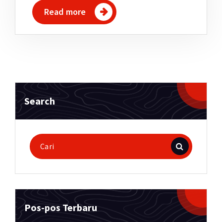
Read more
Search
Pencarian
untuk:
Pos-pos Terbaru