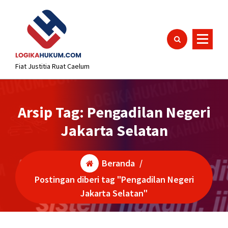
Lewati
content
ke
konten
Fiat Justitia Ruat Caelum
Arsip Tag: Pengadilan Negeri
Jakarta Selatan
Beranda
/
Postingan diberi tag "Pengadilan Negeri
Jakarta Selatan"