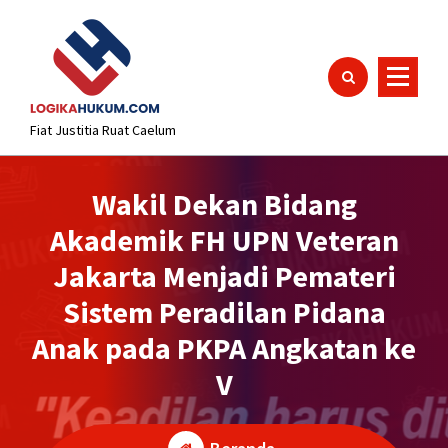
Lewati
content
ke
konten
Fiat Justitia Ruat Caelum
Wakil Dekan Bidang
Akademik FH UPN Veteran
Jakarta Menjadi Pemateri
Sistem Peradilan Pidana
Anak pada PKPA Angkatan ke
V