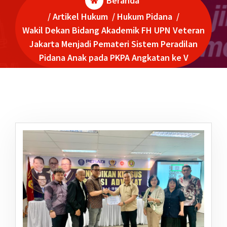
Beranda
/
Artikel Hukum
/
Hukum Pidana
/
Wakil Dekan Bidang Akademik FH UPN Veteran
Jakarta Menjadi Pemateri Sistem Peradilan
Pidana Anak pada PKPA Angkatan ke V