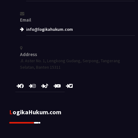
Email
info@logikahukum.com
Address
Jl. Aster No. 1, Lengkong Gudang, Serpong, Tangerang
Selatan, Banten 15311
LogikaHukum.com