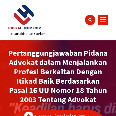
Lewati
content
ke
konten
Fiat Justitia Ruat Caelum
Pertanggungjawaban Pidana
Advokat dalam Menjalankan
Profesi Berkaitan Dengan
Itikad Baik Berdasarkan
Pasal 16 UU Nomor 18 Tahun
2003 Tentang Advokat