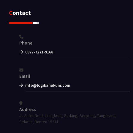
Contact
Phone
0877-7271-9168
Email
info@logikahukum.com
Address
Jl. Aster No. 1, Lengkong Gudang, Serpong, Tangerang
Selatan, Banten 15311