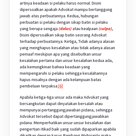
artinya keadaan si pelaku harus normal. Disini
dipersoalkan apakah Advokat mampu bertanggung
jawab atas perbuatannya. Kedua, hubungan
perbuatan si pelaku dengan sikap batin si pelaku
yang berupa sengaja
(dolus)
atau kealpaan
(culpa)
,
Disini dipersoalkan sikap batin seorang Advokat
terhadap perbuatannya. Ketiga, Tidak adanya alasan
yang menghapus kesalahan atau tidak adanya alasan
pemaaf meskipun apa yang disebutkan unsur
kesalahan pertama dan unsur kesalahan kedua ada,
ada kemungkinan bahwa keadaan yang
mempengaruhi si pelaku sehingga kesalahannya
hapus misalnya dengan ada kelampuan batas
pembelaan terpaksa.
[6]
Apabila ketiga-tiga unsur ada maka Advokat yang
bersangkutan dapat dinyatakan bersalah atau
mempunyai pertanggungjawaban pidana, sehingga
Advokat tersebut dapat dipertanggungjawabkan
pidana. Memperhatikan unsur-unsur kesalahan dan
pengertian itikad baik yang sudah dipaparkan apabila
dikaitkan dengan kasus Bambang Widjojanto maka