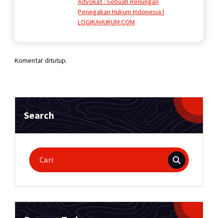
Advokat : Sebuah Renungan
Penegakan Hukum Indonesia |
LOGIKAHUKUM.COM
Komentar ditutup.
Search
Pencarian
untuk: