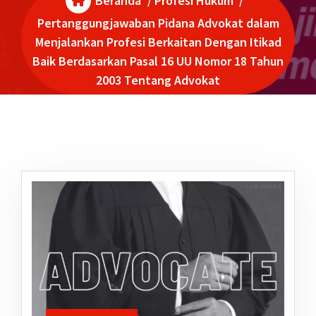
Beranda
/
Profesi Hukum
/
Pertanggungjawaban Pidana Advokat dalam
Menjalankan Profesi Berkaitan Dengan Itikad
Baik Berdasarkan Pasal 16 UU Nomor 18 Tahun
2003 Tentang Advokat