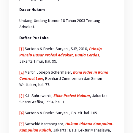
Dasar Hukum
Undang-Undang Nomor 18 Tahun 2003 Tentang
Advokat.
Daftar Pustaka
[1]
Sartono & Bhekti Suryani, S.IP, 2010,
Prinsip-
Prinsip Dasar Profesi Advokat, Dunia Cerdas
,
Jakarta Timur, hal. 99.
[2]
Martin Joseph Schermaier,
Bona Fides in Roma
Contract Law
, Reinhard Zimmerman dan Simon
Whittaker, hal. 77.
[3]
K.L. Suhrawardi,
Etika Profesi Hukum
, Jakarta :
SinarnGrafika, 1994, hal. 1.
[4]
Sartono & Bhekti Suryani, Op. cit. hal. 105.
[5]
Satochid Kartanegara,
Hukum Pidana Kumpulan-
Kumpulan Kuliah
, Jakarta : Balai Lektur Mahasiswa,