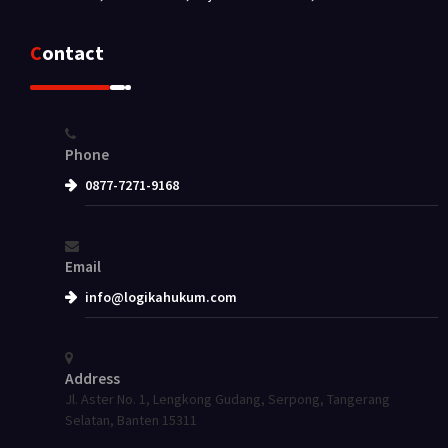
Contact
Phone
0877-7271-9168
Email
info@logikahukum.com
Address
Jl. Aster No. 1, Lengkong Gudang, Serpong, Tangerang
Selatan, Banten 15311