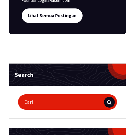
Founder LogikaHukum.com
Lihat Semua Postingan
Search
Pencarian
untuk: