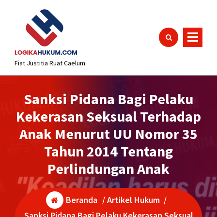
Lewati
content
ke
konten
Fiat Justitia Ruat Caelum
Sanksi Pidana Bagi Pelaku
Kekerasan Seksual Terhadap
Anak Menurut UU Nomor 35
Tahun 2014 Tentang
Perlindungan Anak
Beranda
/
Artikel Hukum
/
Sanksi Pidana Bagi Pelaku Kekerasan Seksual