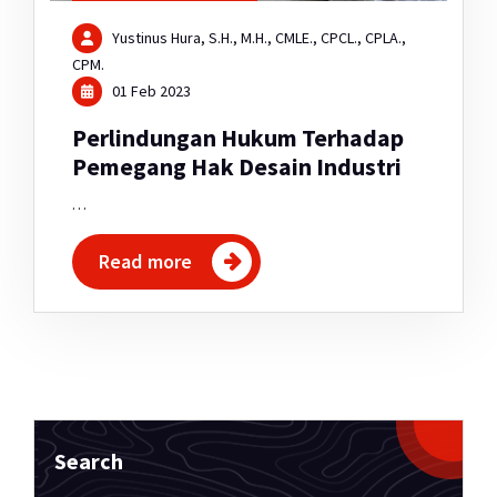
Yustinus Hura, S.H., M.H., CMLE., CPCL., CPLA.,
CPM.
01 Feb 2023
Perlindungan Hukum Terhadap
Pemegang Hak Desain Industri
…
Read more
Search