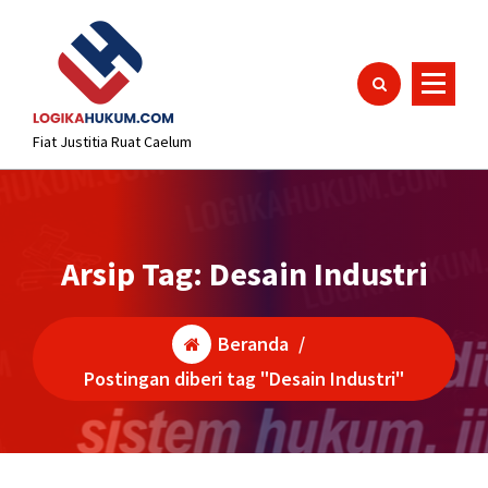
Lewati
content
ke
konten
Fiat Justitia Ruat Caelum
Arsip Tag: Desain Industri
Beranda
/
Postingan diberi tag "Desain Industri"