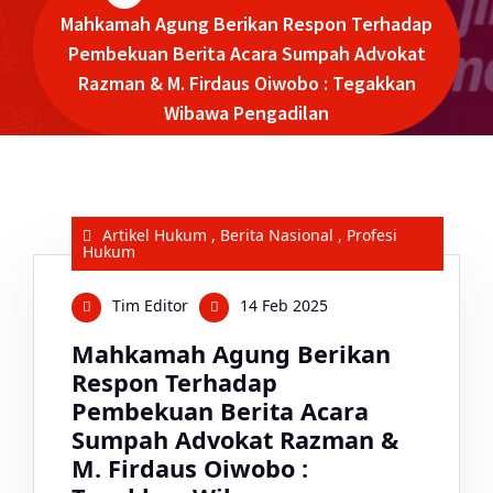
Mahkamah Agung Berikan Respon Terhadap
Pembekuan Berita Acara Sumpah Advokat
Razman & M. Firdaus Oiwobo : Tegakkan
Wibawa Pengadilan
Artikel Hukum
,
Berita Nasional
,
Profesi
Hukum
Tim Editor
14 Feb 2025
Mahkamah Agung Berikan
Respon Terhadap
Pembekuan Berita Acara
Sumpah Advokat Razman &
M. Firdaus Oiwobo :