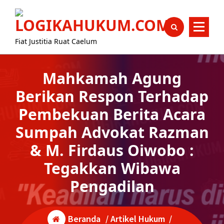
Lewati
content
ke
konten
Fiat Justitia Ruat Caelum
Mahkamah Agung
Berikan Respon Terhadap
Pembekuan Berita Acara
Sumpah Advokat Razman
& M. Firdaus Oiwobo :
Tegakkan Wibawa
Pengadilan
Beranda
/
Artikel Hukum
/