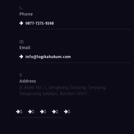
Phone
0877-7271-9168
Email
info@logikahukum.com
Address
Jl. Aster No. 1, Lengkong Gudang, Serpong,
Tangerang Selatan, Banten 15311