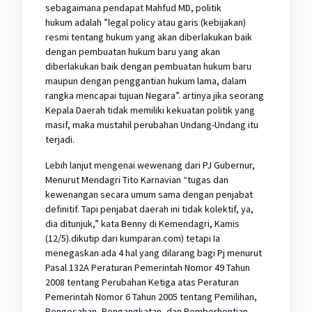
sebagaimana pendapat Mahfud MD, politik
hukum adalah ”legal policy atau garis (kebijakan)
resmi tentang hukum yang akan diberlakukan baik
dengan pembuatan hukum baru yang akan
diberlakukan baik dengan pembuatan hukum baru
maupun dengan penggantian hukum lama, dalam
rangka mencapai tujuan Negara”. artinya jika seorang
Kepala Daerah tidak memiliki kekuatan politik yang
masif, maka mustahil perubahan Undang-Undang itu
terjadi.
Lebih lanjut mengenai wewenang dari PJ Gubernur,
Menurut Mendagri Tito Karnavian “tugas dan
kewenangan secara umum sama dengan penjabat
definitif. Tapi penjabat daerah ini tidak kolektif, ya,
dia ditunjuk,” kata Benny di Kemendagri, Kamis
(12/5).dikutip dari kumparan.com) tetapi Ia
menegaskan ada 4 hal yang dilarang bagi Pj menurut
Pasal 132A Peraturan Pemerintah Nomor 49 Tahun
2008 tentang Perubahan Ketiga atas Peraturan
Pemerintah Nomor 6 Tahun 2005 tentang Pemilihan,
Pengesahan, Pengangkatan, dan Pemberhentian