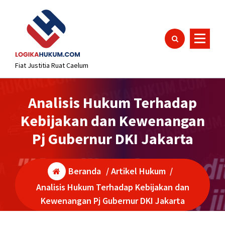
Lewati
content
ke
konten
Fiat Justitia Ruat Caelum
Analisis Hukum Terhadap
Kebijakan dan Kewenangan
Pj Gubernur DKI Jakarta
Beranda
/
Artikel Hukum
/
Analisis Hukum Terhadap Kebijakan dan
Kewenangan Pj Gubernur DKI Jakarta