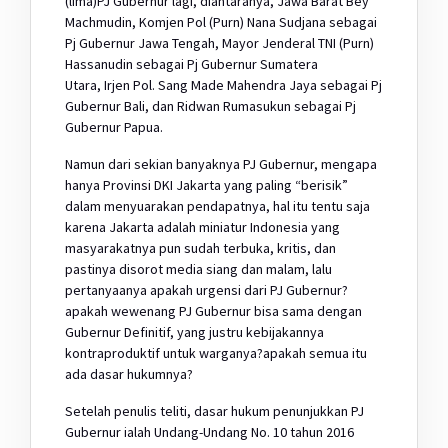
(lima)PJ Gubernur lagi, diantaranya, Jawa Barat Bey
Machmudin, Komjen Pol (Purn) Nana Sudjana sebagai
Pj Gubernur Jawa Tengah, Mayor Jenderal TNI (Purn)
Hassanudin sebagai Pj Gubernur Sumatera
Utara, Irjen Pol. Sang Made Mahendra Jaya sebagai Pj
Gubernur Bali, dan Ridwan Rumasukun sebagai Pj
Gubernur Papua.
Namun dari sekian banyaknya PJ Gubernur, mengapa
hanya Provinsi DKI Jakarta yang paling “berisik”
dalam menyuarakan pendapatnya, hal itu tentu saja
karena Jakarta adalah miniatur Indonesia yang
masyarakatnya pun sudah terbuka, kritis, dan
pastinya disorot media siang dan malam, lalu
pertanyaanya apakah urgensi dari PJ Gubernur?
apakah wewenang PJ Gubernur bisa sama dengan
Gubernur Definitif, yang justru kebijakannya
kontraproduktif untuk warganya?apakah semua itu
ada dasar hukumnya?
Setelah penulis teliti, dasar hukum penunjukkan PJ
Gubernur ialah Undang-Undang No. 10 tahun 2016