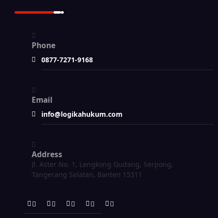
Phone
0877-7271-9168
Email
info@logikahukum.com
Address
Jl. Aster No. 1, Lengkong Gudang, Serpong,
Tangerang Selatan, Banten 15311